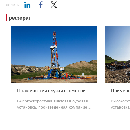
делить
реферат
Практический случай с целевой скважиной
Высокоскоростная винтовая буровая
Высокоск
установка, произведенная компанией
установк
«небесная нефть», широко
"тяньясин
используется на внутренних
"гиллинг
нефтяных месторождений, глубина
месторож