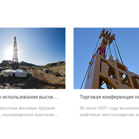
Примеры использования высокоскоростных винтовых буровых установок skyse
оростная винтовая буровая
26 июня 2021 года жилински
а, произведенная компанией
нефтяные месторождения м
", используется в скважинах
были столь же оживлены, как
ские нефтяные
канун рождества, что группа
дения" (2485-3024), Один
торжественно провела здесь