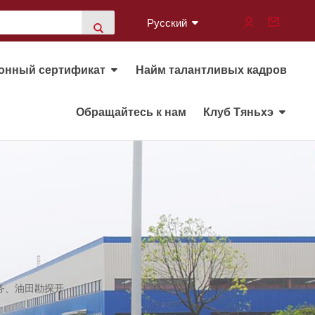
Русский
онный сертификат
Найм талантливых кадров
Обращайтесь к нам
Клуб Тяньхэ
务、油田勘探开