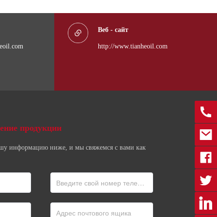
ции,
,
Веб - сайт
0
eoil.com
http://www.tianheoil.com
х работ,
важаемых
ы на эту
0086
ение продукции
marke
ашу информацию ниже, и мы свяжемся с вами как