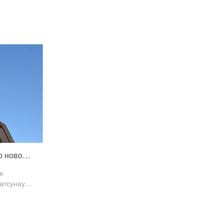
Торговая конференция по новой продукции
е
атсунау
 и в
 новые