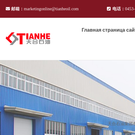
邮箱：
marketingonline@tianheoil.com
电话：
0453
Главная страница сай
天合石油集团