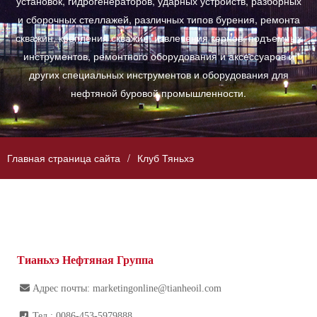
установок, гидрогенераторов, ударных устройств, разборных
и сборочных стеллажей, различных типов бурения, ремонта
скважин, крепления скважин, извлечения кернов, подъемных
инструментов, ремонтного оборудования и аксессуаров и
других специальных инструментов и оборудования для
нефтяной буровой промышленности.
Главная страница сайта
Клуб Тяньхэ
Тианьхэ Нефтяная Группа
Адрес почты:
marketingonline@tianheoil.com
Тел.: 0086-453-5979888