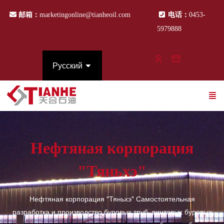
邮箱：
marketingonline@tianheoil.com
电话：
0453-
5979888
Русский
Нефтяная корпорация
"Тяньхэ"
Нефтяная корпорация "Тяньхэ" Самостоятельная
разработка и производство буровых труб, винтовых буровых